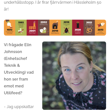
underhållsstopp. I år firar fjärrvärmen i Hässleholm 50
år!
Vi frågade Elin
Johnsson
(Enhetschef
Teknik &
Utveckling) vad
hon ser fram
emot med
Utilifeed?
- Jag uppskattar