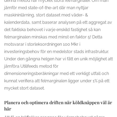
denna metod har mycket stora felmarginaler. Om man
jämför med state-of-the-art där man nyttjar
maskininlärning, stort dataset med väder- &
kalenderdata, samt baserar analysen på ett aggregat av
det faktiska behovet i varje enskild fastighet så kan
felmarginalen minskas med minst en faktor 5! Detta
motsvarar i storleksordningen 100 Mkr i
investeringsbehov för en medelstor stads infrastruktur.
Under den gångna helgen har vi fått en unik möjlighet att
jämföra Utilifeeds metod för
dimensioneringsberäkningar med ett verkligt utfall och
kunnat verifiera att felmarginalen ligger under 1% på ett
mycket stort dataset.
Planera och optimera driften när köldknäppen väl är
här