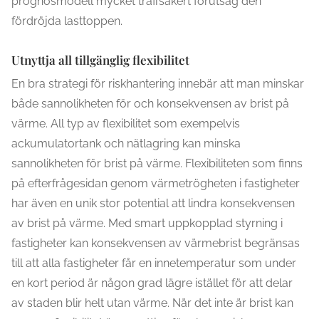
prognosmodell mycket träffsäkert förutsåg den
fördröjda lasttoppen.
Utnyttja all tillgänglig flexibilitet
En bra strategi för riskhantering innebär att man minskar
både sannolikheten för och konsekvensen av brist på
värme. All typ av flexibilitet som exempelvis
ackumulatortank och nätlagring kan minska
sannolikheten för brist på värme. Flexibiliteten som finns
på efterfrågesidan genom värmetrögheten i fastigheter
har även en unik stor potential att lindra konsekvensen
av brist på värme. Med smart uppkopplad styrning i
fastigheter kan konsekvensen av värmebrist begränsas
till att alla fastigheter får en innetemperatur som under
en kort period är någon grad lägre istället för att delar
av staden blir helt utan värme. När det inte är brist kan