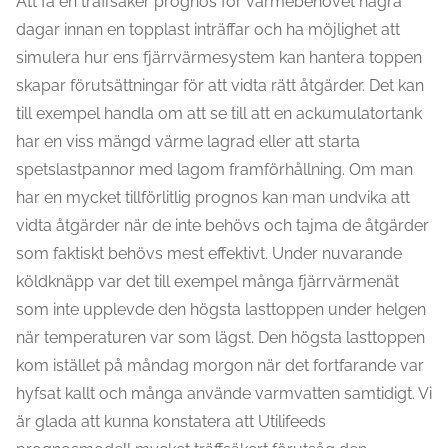
Att få en träffsäker prognos för värmebehovet några
dagar innan en topplast inträffar och ha möjlighet att
simulera hur ens fjärrvärmesystem kan hantera toppen
skapar förutsättningar för att vidta rätt åtgärder. Det kan
till exempel handla om att se till att en ackumulatortank
har en viss mängd värme lagrad eller att starta
spetslastpannor med lagom framförhållning. Om man
har en mycket tillförlitlig prognos kan man undvika att
vidta åtgärder när de inte behövs och tajma de åtgärder
som faktiskt behövs mest effektivt. Under nuvarande
köldknäpp var det till exempel många fjärrvärmenät
som inte upplevde den högsta lasttoppen under helgen
när temperaturen var som lägst. Den högsta lasttoppen
kom istället på måndag morgon när det fortfarande var
hyfsat kallt och många använde varmvatten samtidigt. Vi
är glada att kunna konstatera att Utilifeeds