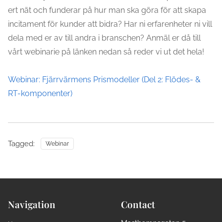
ert nät och funderar på hur man ska göra för att skapa
incitament för kunder att bidra? Har ni erfarenheter ni vill
dela med er av till andra i branschen? Anmäl er då till
vårt webinarie på länken nedan så reder vi ut det hela!
Webinar: Fjärrvärmens Prismodeller (Del 2: Flödes- &
RT-komponenter)
Tagged:
Webinar
Navigation
Contact