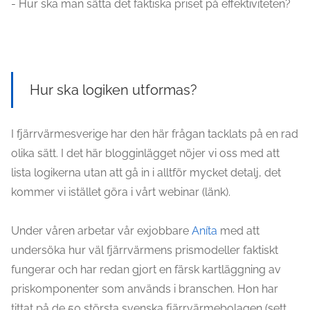
- Hur ska man sätta det faktiska priset på effektiviteten?
Hur ska logiken utformas?
I fjärrvärmesverige har den här frågan tacklats på en rad
olika sätt. I det här blogginlägget nöjer vi oss med att
lista logikerna utan att gå in i alltför mycket detalj, det
kommer vi istället göra i vårt webinar (länk).
Under våren arbetar vår exjobbare
Aníta
med att
undersöka hur väl fjärrvärmens prismodeller faktiskt
fungerar och har redan gjort en färsk kartläggning av
priskomponenter som används i branschen. Hon har
tittat på de 50 största svenska fjärrvärmebolagen (sett