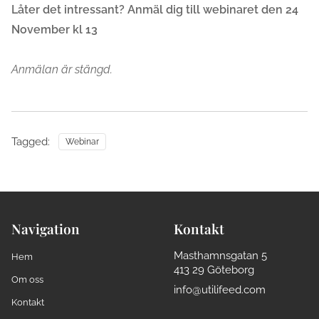
Låter det intressant? Anmäl dig till webinaret den 24
November kl 13
Anmälan är stängd.
Tagged:
Webinar
Navigation
Kontakt
Masthamnsgatan 5
Hem
413 29 Göteborg
Om oss
info@utilifeed.com
Kontakt