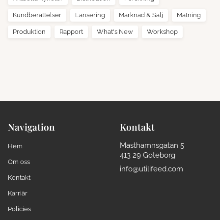
Kundberättelser
Lansering
Marknad & Sälj
Mätning
Produktion
Rapport
What's New
Workshop
Navigation
Kontakt
Masthamnsgatan 5
Hem
413 29 Göteborg
Om oss
info@utilifeed.com
Kontakt
Karriär
Policies