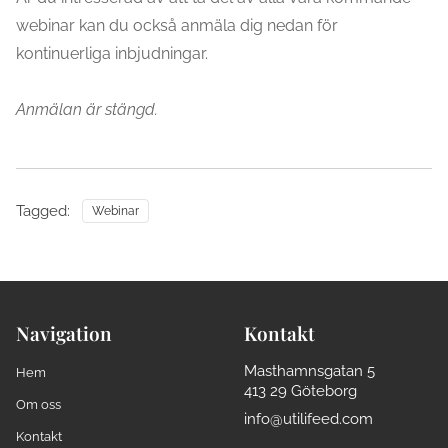
webinar kan du också anmäla dig nedan för
kontinuerliga inbjudningar.
Anmälan är stängd.
Tagged:
Webinar
Navigation
Kontakt
Masthamnsgatan 5
Hem
413 29 Göteborg
Om oss
info@utilifeed.com
Kontakt