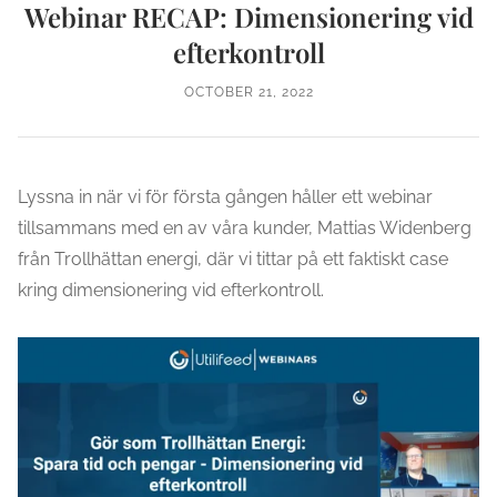
Webinar RECAP: Dimensionering vid
efterkontroll
OCTOBER 21, 2022
Lyssna in när vi för första gången håller ett webinar
tillsammans med en av våra kunder, Mattias Widenberg
från Trollhättan energi, där vi tittar på ett faktiskt case
kring dimensionering vid efterkontroll.