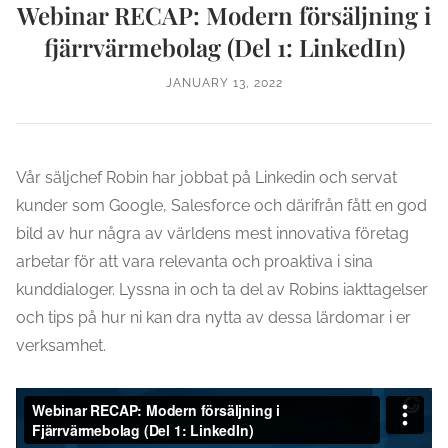
Webinar RECAP: Modern försäljning i
fjärrvärmebolag (Del 1: LinkedIn)
JANUARY 13, 2022
Vår säljchef Robin har jobbat på Linkedin och servat
kunder som Google, Salesforce och därifrån fått en god
bild av hur några av världens mest innovativa företag
arbetar för att vara relevanta och proaktiva i sina
kunddialoger. Lyssna in och ta del av Robins iakttagelser
och tips på hur ni kan dra nytta av dessa lärdomar i er
verksamhet.