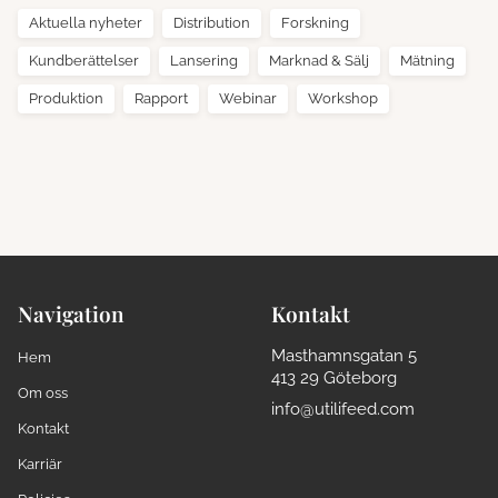
Aktuella nyheter
Distribution
Forskning
Kundberättelser
Lansering
Marknad & Sälj
Mätning
Produktion
Rapport
Webinar
Workshop
Navigation
Kontakt
Masthamnsgatan 5
Hem
413 29 Göteborg
Om oss
info@utilifeed.com
Kontakt
Karriär